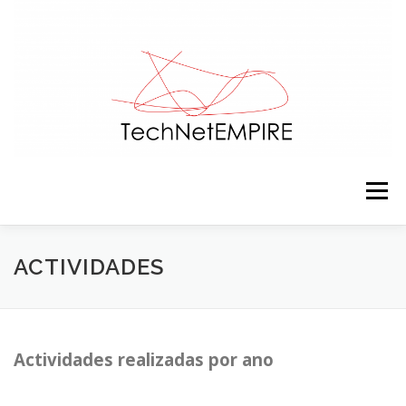
Saltar para conteúdo
Menu
APRESENTAÇÃO
EQUIPA
ACTIVIDADES
ACTIVIDADES
RECURSOS
CONTACTOS
NOTÍCIAS
Actividades realizadas por ano