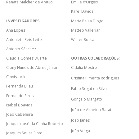
Renata Malcher de Araujo
Emilie d’Orgeix
Karel Davids
INVESTIGADORES:
Maria Paula Diogo
Ana Lopes
Matteo Valleriani
Antonieta Reis Leite
Walter Rossa
Antonio Sánchez
Cláudia Gomes Duarte
OUTRAS COLABORAÇÕES:
Clony Nunes de Abreu Júnior
Cidália Mestre
Clovis Jucá
Cristina Pimenta Rodrigues
Fernanda Bilau
Fabio Segat da Silva
Fernando Pires
Gonçalo Margato
Isabel Boavida
João de Almeida Barata
João Cabeleira
João Janes
Joaquim José da Cunha Roberto
João
Veiga
Joaquim Sousa Pinto