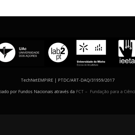
TechNetEMPIRE | PTDC/ART-DAQ/31959/2017
ciado por Fundos Nacionais através da
FCT – Fundação para a Ciênci