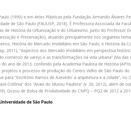
aulo (1990) e em Artes Plásticas pela Fundação Armando Álvares Pen
idade de São Paulo (FAUUSP, 2018). É Professora Associada da Facu
nas de História da Urbanização e do Urbanismo. Junto do Professor D
banização e Preservação), atuando principalmente nos seguintes tem
heiros; História do Mercado Imobiliário em São Paulo; e História da C
sp, 2011), “Aspectos dos Mercado imobiliário em perspectiva históri
 do comércio de varejo e as transformações na vida urbana” (Via das 
o do ano de 2013, conferido pela Academia Paulista de História (APH)
, projetos e processo de produção do Centro Velho de São Paulo do s
e para “Escritório Ramos de Azevedo: a arquitetura e a cidade”, no
sil-Colônia” dos “Anais do Museu Paulista” (v. 20, 2012), além de out
 2009). Gozou de Bolsa de Produtividade do CNPQ – PQ2 de 2012 a 201
 Universidade de São Paulo