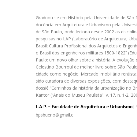
Graduou-se em História pela Universidade de São P
docência em Arquitetura e Urbanismo pela Univers
de São Paulo, onde leciona desde 2002 as discipli
pesquisas no LAP (Laboratório de Arquitetura, Ur
Brasil; Cultura Profissional dos Arquitetos e Engen
o Brasil dos engenheiros militares 1500-1822” (Edu
Paulo: um novo olhar sobre a história. A evolução
Celestino Bourroul de melhor livro sobre São Paul
cidade como negócio. Mercado imobiliário rentista
sido curadora de diversas exposições, com destaqu
dossiê “Caminhos da história da urbanização no Bra
Kantor (“Anais do Museu Paulista”, v. 17, n. 1-2,
L.A.P. – Faculdade de Arquitetura e Urbanismo|
bpsbueno@gmail.c