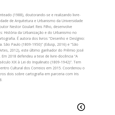
teado (1988), doutorando-se e realizando livre-
ldade de Arquitetura e Urbanismo da Universidade
outor Nestor Goulart Reis Filho, desenvolve
as: História da Urbanização e do Urbanismo no
artografia. É autora dos livros “Desenho e Desígnio:
ca. São Paulo (1809-1950)” (Edusp, 2016) e “São
Artes, 2012), este último ganhador do Prêmio José
. Em 2018 defendeu a tese de livre-docência “A
éculo XIX à Lei do Inquilinato (1809-1942)”. Tem
 Centro Cultural dos Correios em 2015. Coordenou o
ros dois sobre cartografia em parceria com Iris
8.