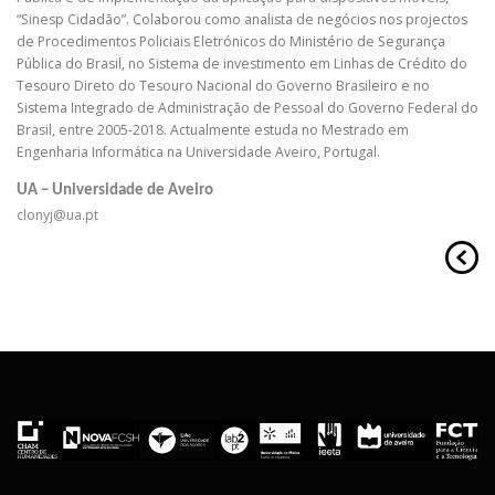
“Sinesp Cidadão”. Colaborou como analista de negócios nos projectos
de Procedimentos Policiais Eletrónicos do Ministério de Segurança
Pública do Brasil, no Sistema de investimento em Linhas de Crédito do
Tesouro Direto do Tesouro Nacional do Governo Brasileiro e no
Sistema Integrado de Administração de Pessoal do Governo Federal do
Brasil, entre 2005-2018. Actualmente estuda no Mestrado em
Engenharia Informática na Universidade Aveiro, Portugal.
UA – Universidade de Aveiro
clonyj@ua.pt