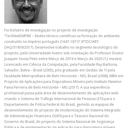
Foi bolseiro de investigação no projecto de investigação
“TechNetEMPIRE – Redes técnico-científicas na formação do ambiente
construído no Império português (1647-1871)” (PTDC/ART-
DAQ/31959/2017). Desenvolve trabalho no segmento tecnológico do
projecto, pela Universidade Aveiro sob orientação do Professor Doutor
Joaquim Sousa Pinto entre Março de 2019 e Março de 2020 (12 meses).
Licenciado em Ciência da Computação, pela Faculdade Ruy Barbosa,
Salvador, Bahia – Brasil (2005), pós-graduado em Gestão de TI pela
faculdade Metropolitana de Belo Horizonte – MG, Brasil (2008), MBA em
Projecto de Aplicações para Dispositivos Móveis pelo Instituto Newton
Paiva Ferreira de Belo Horizonte – MG (2017). A sua experiência
profissional passa pela área de desenvolvimento de aplicações web
criando o Sistema de Tráfego Internacional de Pessoas (STI) para o
Departamento de Polícia Federal do Brasil, gerindo as equipas de
desenvolvimento do projecto de modernização do Sistema Integrado
de Administração Financeira (SIAFI) para o Tesouro Nacional do
Governo do Brasil, do projecto do Sistema Nacional de Segurança
Pública e de implementação da aplicação para dispositivos móveis,