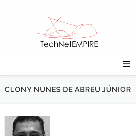
Saltar para conteúdo
Menu
APRESENTAÇÃO
EQUIPA
ACTIVIDADES
CLONY NUNES DE ABREU JÚNIOR
RECURSOS
CONTACTOS
NOTÍCIAS