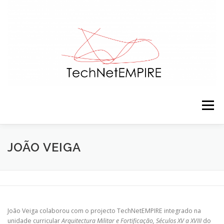
Saltar para conteúdo
Menu
APRESENTAÇÃO
EQUIPA
ACTIVIDADES
JOÃO VEIGA
RECURSOS
CONTACTOS
NOTÍCIAS
João Veiga colaborou com o projecto TechNetEMPIRE integrado na
unidade curricular
Arquitectura Militar e Fortificação, Séculos XV a XVIII
do