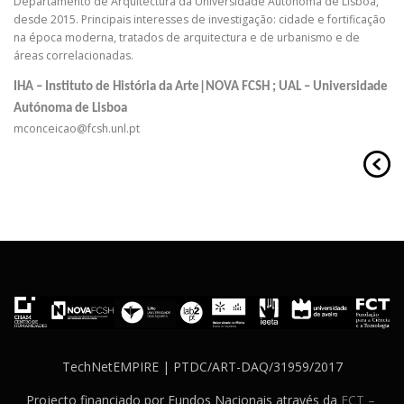
Departamento de Arquitectura da Universidade Autónoma de Lisboa,
desde 2015. Principais interesses de investigação: cidade e fortificação
na época moderna, tratados de arquitectura e de urbanismo e de
áreas correlacionadas.
IHA – Instituto de História da Arte|NOVA FCSH
;
UAL – Universidade
Autónoma de Lisboa
mconceicao@fcsh.unl.pt
TechNetEMPIRE | PTDC/ART-DAQ/31959/2017
Projecto financiado por Fundos Nacionais através da
FCT –