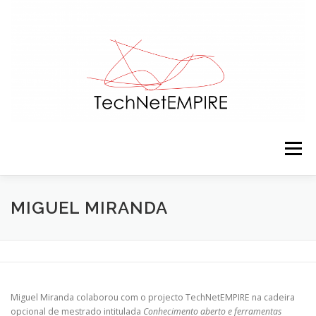
Saltar para conteúdo
Menu
APRESENTAÇÃO
EQUIPA
ACTIVIDADES
MIGUEL MIRANDA
RECURSOS
CONTACTOS
NOTÍCIAS
Miguel Miranda
colaborou com o projecto TechNetEMPIRE na cadeira
opcional de mestrado intitulada
Conhecimento aberto e ferramentas