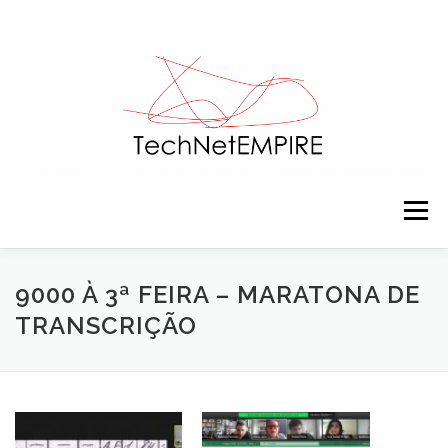
Saltar para conteúdo
Menu
APRESENTAÇÃO
EQUIPA
ACTIVIDADES
9000 À 3ª FEIRA – MARATONA DE
TRANSCRIÇÃO
RECURSOS
CONTACTOS
NOTÍCIAS