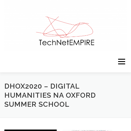
Saltar para conteúdo
Menu
APRESENTAÇÃO
EQUIPA
ACTIVIDADES
DHOX2020 – DIGITAL
HUMANITIES NA OXFORD
SUMMER SCHOOL
RECURSOS
CONTACTOS
NOTÍCIAS